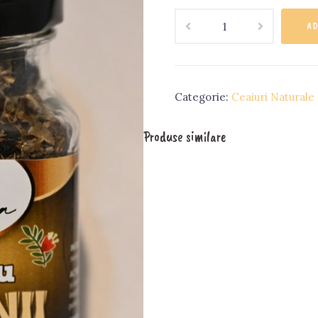
Cantitate
AD
Ceai
cu
tiganii
Categorie:
Ceaiuri Naturale
Produse similare