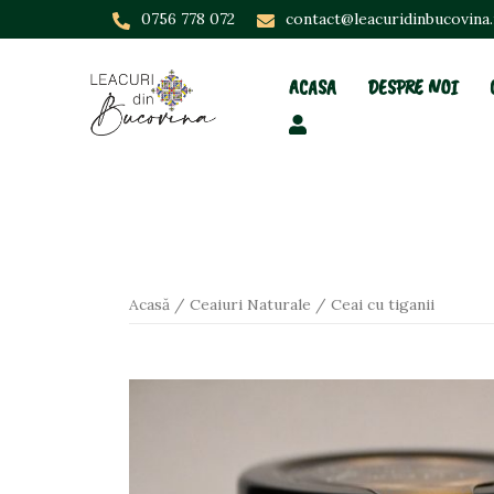
Skip
0756 778 072
contact@leacuridinbucovina
to
content
ACASA
DESPRE NOI
Acasă
/
Ceaiuri Naturale
/ Ceai cu tiganii