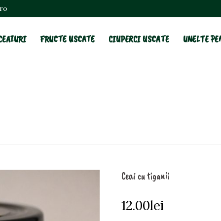
.ro
CEAIURI
FRUCTE USCATE
CIUPERCI USCATE
UNELTE PE
Ceai cu tiganii
12.00
lei