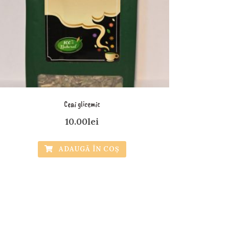
Ceai glicemic
10.00
lei
ADAUGĂ ÎN COȘ