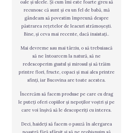
oale și ulcele. Și cum îmi este foarte greu să
recunosc că sunt și eu un fel de babă, mă
gândeam să povestim împreună despre
păstrarea rețetelor de leacuri strămoșești.
Bine, și ceva mai recente, dacă insistați..
Mai devreme sau mai târziu, o să trebuiască
să ne întoarcem la natură, să ne
redescoperim gustul și mirosul și să trăim
printre flori, fructe, copaci și mai ales printre
sfinți, iar Bucovina are toate acestea.
Încercăm să facem produse pe care cu drag
le puteți oferi copiilor și nepoților voștri și pe
care voi înșivă să le descoperiți cu interes.
Deci, haideți să facem o pauză în alergarea
noastră fără sfârșit și să ne reobișnuim să