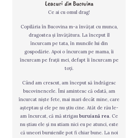
Leacuri din Bucovina
Ce ai cu omul drag!
Copilăria în Bucovina m-a învățat cu munca,
dragostea și învățătura. La început îl
încurcam pe tata, în muncile lui din
gospodărie. Apoi o încurcam pe mama, îi
încurcam pe frații mei, defapt îi încurcam pe
toți.
Când am crescut, am început să îndrăgesc
bucovinencele. Îmi amintesc că odată, am
încurcat niște fete, mai mari decât mine, care
așteptau și ele pe nu știu cine. Atăt de rău le-
am încurcat, că mă strigau
buruiană rea
. Ce
nu știau ele și nu stiam nici eu pe atunci, este
că uneori buruienile pot fi chiar bune. La noi