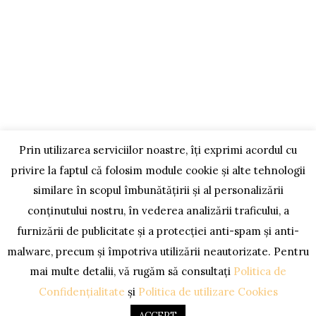
Politica de Retur
CONTACT
Str. Oborului, nr. 22A, Gura Humorului
0756 778 072
vpoclitaru@gmail.com
Prin utilizarea serviciilor noastre, îți exprimi acordul cu
privire la faptul că folosim module cookie și alte tehnologii
SOLUȚIONAREA LITIGIILOR
similare în scopul îmbunătățirii și al personalizării
conținutului nostru, în vederea analizării traficului, a
furnizării de publicitate și a protecției anti-spam și anti-
malware, precum și împotriva utilizării neautorizate. Pentru
mai multe detalii, vă rugăm să consultați
Politica de
Confidențialitate
și
Politica de utilizare Cookies
Copyright @ Leacuri din Bucovina | Toate drepturile
ACCEPT