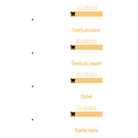
35.00
lei
Adaugă în Coș
Fructe de zmeur
85.00
lei
Adaugă în Coș
Fructe de ienupăr
35.00
lei
Adaugă în Coș
Cătină
75.00
lei
Adaugă în Coș
Coacăz negru