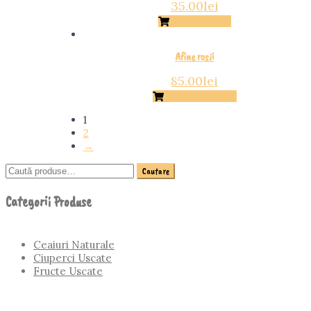
35.00
lei
Adaugă în Coș
Afine rosii
85.00
lei
Citește mai mult
1
2
→
Cautare
Categorii Produse
Ceaiuri Naturale
Ciuperci Uscate
Fructe Uscate