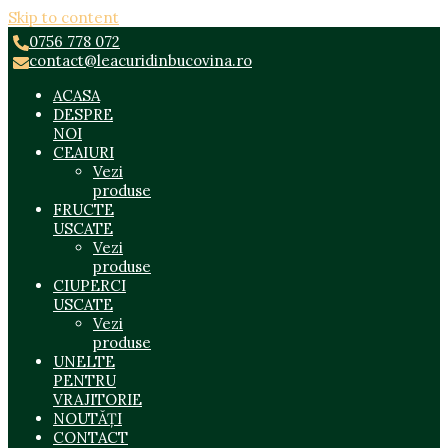
Skip to content
0756 778 072
contact@leacuridinbucovina.ro
ACASA
DESPRE
NOI
CEAIURI
Vezi
produse
FRUCTE
USCATE
Vezi
produse
CIUPERCI
USCATE
Vezi
produse
UNELTE
PENTRU
VRAJITORIE
NOUTĂȚI
CONTACT