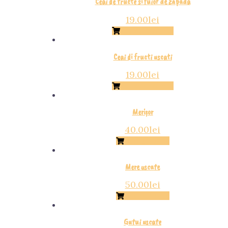
Ceai de fructe si fuior de zapada
19.00
lei
Citește mai mult
Ceai di fructi uscati
19.00
lei
Citește mai mult
Merișor
40.00
lei
Adaugă în Coș
Mere uscate
50.00
lei
Adaugă în Coș
Gutui uscate