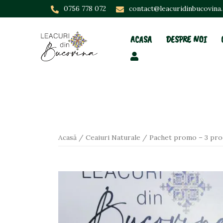
Skip
0756 778 072
contact@leacuridinbucovina
to
content
ACASA
DESPRE NOI
Acasă
/
Ceaiuri Naturale
/ Pachet promo – 3 pro