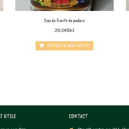
Ceai de fructe de padure
20.00
lei
CITEȘTE MAI MULT
I UTILE
CONTACT