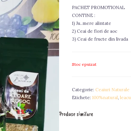
PACHET PROMOTIONAL
CONTINE :
1) Ju..mere alintate
2) Ceai de flori de soc
3) Ceai de fructe din livada
Stoc epuizat
Categorie:
Ceaiuri Naturale
Etichete:
100%natural
,
leacu
Produse similare