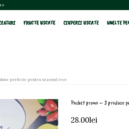
.ro
CEAIURI
FRUCTE USCATE
CIUPERCI USCATE
UNELTE PE
duse perfecte pentru sezonul rece
Pachet promo – 3 produse pe
28.00
lei