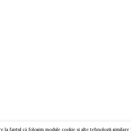
ADAUGĂ ÎN COȘ
I UTILE
CONTACT
i și condiții
Str. Oborului, nr. 22A, Gu
ca de Confidențialitate
Humorului
ca de utilizare Cookies
0756 778 072
e si Plata
vpoclitaru@gmail.com
ca de Retur
ire la faptul că folosim module cookie și alte tehnologii similare 