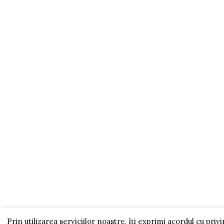
ADAUGĂ ÎN COȘ
PAGIN
Termen
Politi
Politi
Livrar
Politi
Prin utilizarea serviciilor noastre, îți exprimi acordul cu priv