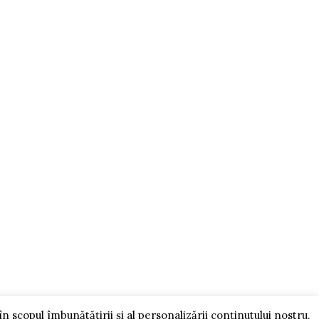
ADAUGĂ ÎN COȘ
SOLUȚIONAREA LITIGIILOR
ra
în scopul îmbunătățirii și al personalizării conținutului nostru,