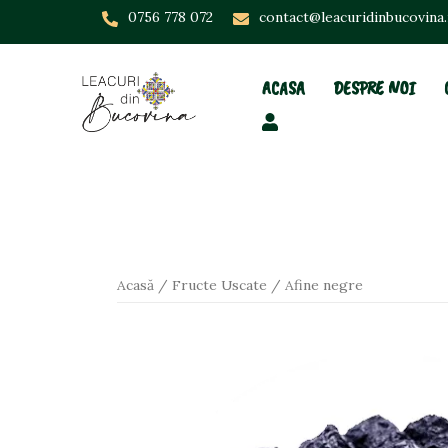
Skip
0756 778 072
contact@leacuridinbucovina
to
content
ACASA
DESPRE NOI
Acasă
/
Fructe Uscate
/ Afine negre