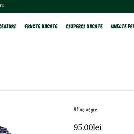
.ro
CEAIURI
FRUCTE USCATE
CIUPERCI USCATE
UNELTE PE
Afine negre
95.00
lei