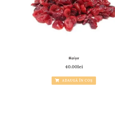
Merișor
40.00
lei
ADAUGĂ ÎN COȘ