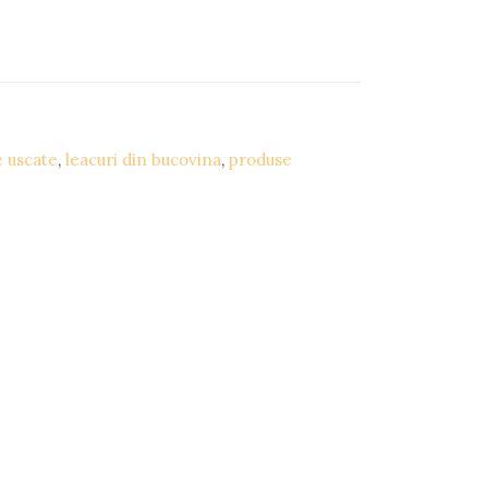
e uscate
,
leacuri din bucovina
,
produse