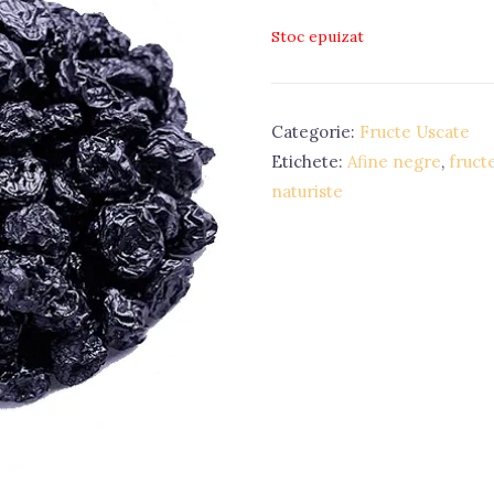
Stoc epuizat
Categorie:
Fructe Uscate
Etichete:
Afine negre
,
fruct
naturiste