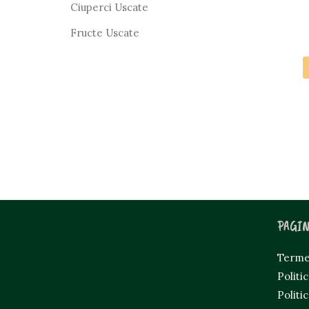
Ciuperci Uscate
Fructe Uscate
PAGIN
Termen
Politi
Politi