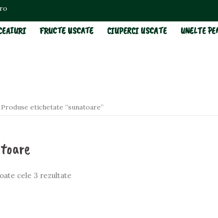
.ro
CEAIURI
FRUCTE USCATE
CIUPERCI USCATE
UNELTE PE
Produse etichetate “sunatoare”
toare
toate cele 3 rezultate