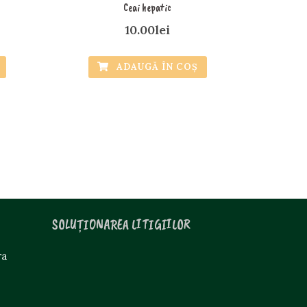
Ceai hepatic
10.00
lei
ADAUGĂ ÎN COȘ
SOLUȚIONAREA LITIGIILOR
ra