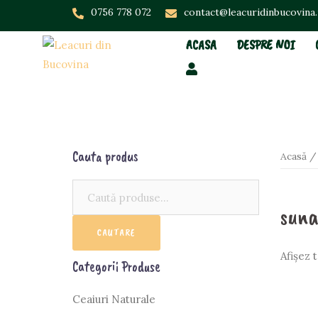
Skip
0756 778 072
contact@leacuridinbucovina
to
ACASA
DESPRE NOI
content
Cauta produs
Acasă
/ 
Caută:
suna
CAUTARE
Afișez 
Categorii Produse
Ceaiuri Naturale