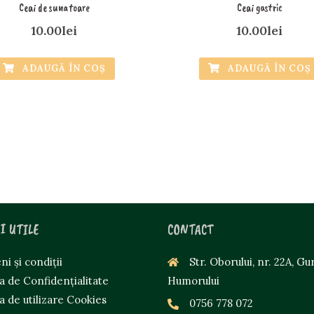
Ceai de sunatoare
Ceai gastric
10.00
lei
10.00
lei
ADAUGĂ ÎN COȘ
ADAUGĂ ÎN COȘ
I UTILE
CONTACT
i și condiții
Str. Oborului, nr. 22A, Gu
ca de Confidențialitate
Humorului
ca de utilizare Cookies
0756 778 072