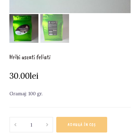
Hribi uscati feliati
30.00
lei
Gramaj: 100 gr.
Cantitate
ADAUGĂ ÎN COȘ
Hribi
uscati