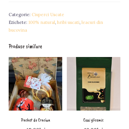
feliati
Categorie:
Ciuperci Uscate
Etichete:
100% natural
,
hribi uscati
,
leacuri din
bucovina
Produse similare
Pachet de Craciun
Ceai glicemic